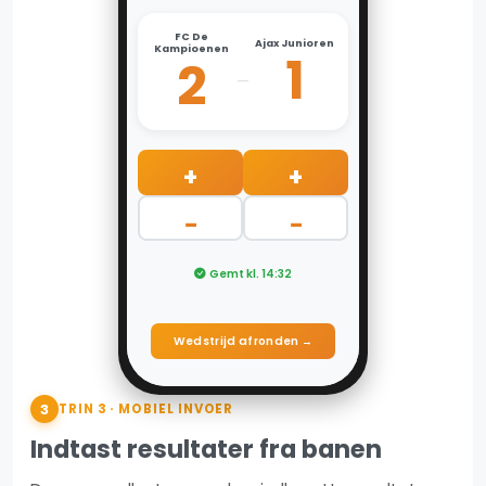
FC De
Ajax Junioren
Kampioenen
1
2
–
+
+
−
−
Gemt kl. 14:32
Wedstrijd afronden →
3
TRIN 3 · MOBIEL INVOER
Indtast resultater fra banen