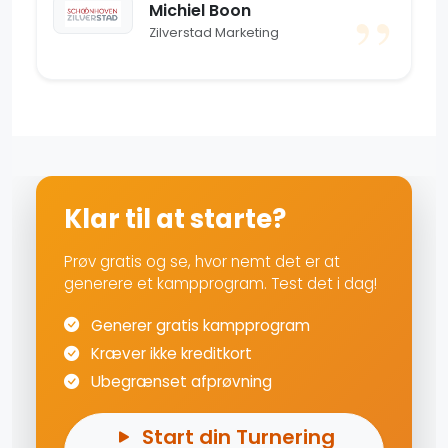
Michiel Boon
Zilverstad Marketing
Klar til at starte?
Prøv gratis og se, hvor nemt det er at
generere et kampprogram. Test det i dag!
Generer gratis kampprogram
Kræver ikke kreditkort
Ubegrænset afprøvning
Start din Turnering