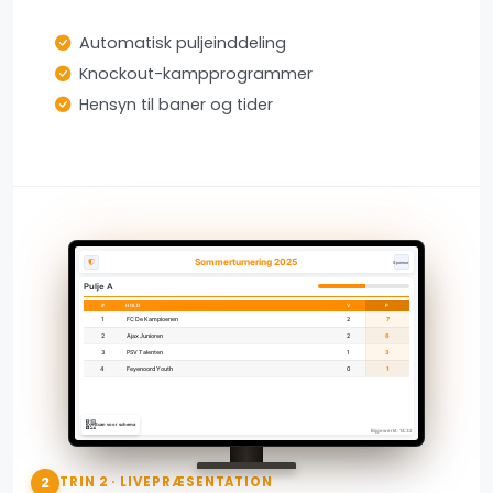
Automatisk puljeinddeling
Knockout-kampprogrammer
Hensyn til baner og tider
Sommerturnering 2025
Sponsor
Pulje A
#
HOLD
V
P
1
FC De Kampioenen
2
7
2
Ajax Junioren
2
6
3
PSV Talenten
1
3
4
Feyenoord Youth
0
1
Scan voor schema
Bijgewerkt: 14:32
2
TRIN 2 · LIVEPRÆSENTATION