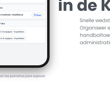
in de 
☆
3
t. 1
Boys
☆
3
t. 1
Snelle wedst
Organiseer 
handbaltoer
administrati
c en las pestañas para explorar