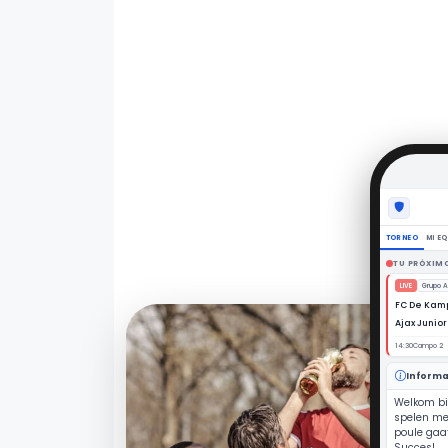
TORNEO
MI E
Buscar un 
FC De 
Grupo A · C
Ajax Ju
Grupo A · C
PSV Ta
Grupo A · C
Real Za