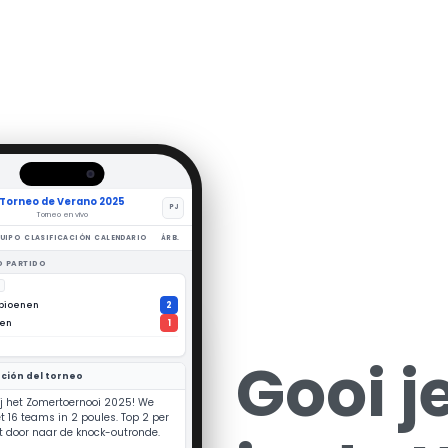
Torneo de Verano 2025
PJ
Torneo en vivo
QUIPO
CLASIFICACIÓN
CALENDARIO
ÁRB.
equipo…
Kampioenen
★
3
at. 1
nioren
Gooi j
☆
3
at. 1
lenten
☆
3
at. 1
ndvoort