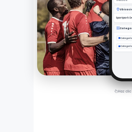
Grupo B · Ca
Sparta 
Grupo B · Ca
Haz cli