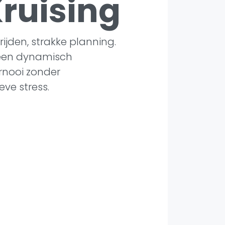
Kruising
rijden, strakke planning.
een dynamisch
nooi zonder
eve stress.