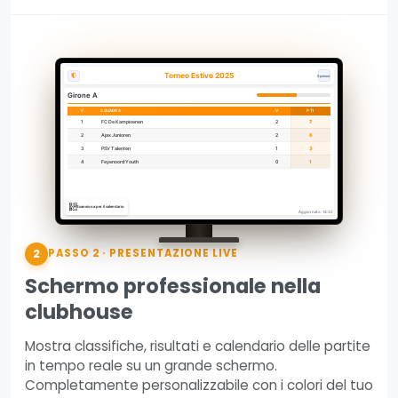
Torneo Estivo 2025
Sponsor
Girone A
#
SQUADRA
V
PTI
1
FC De Kampioenen
2
7
2
Ajax Junioren
2
6
3
PSV Talenten
1
3
4
Feyenoord Youth
0
1
Scansiona per il calendario
Aggiornato: 14:32
2
PASSO 2 · PRESENTAZIONE LIVE
Schermo professionale nella
clubhouse
Mostra classifiche, risultati e calendario delle partite
in tempo reale su un grande schermo.
Completamente personalizzabile con i colori del tuo