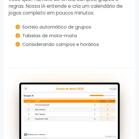
regras. Nossa IA entende e cria um calendário de
jogos completo em poucos minutos.
Sorteio automático de grupos
Tabelas de mata-mata
Considerando campos e horários
Torneio de Verão 2025
Patrocinador
Grupo A
#
EQUIPA
V
PTS
1
FC De Kampioenen
2
7
2
Ajax Junioren
2
6
3
PSV Talenten
1
3
4
Feyenoord Youth
0
1
Digitalize para ver o calendário
Atualizado: 14:32