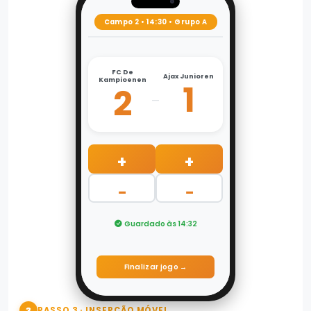
Campo 2 • 14:30 • Grupo A
FC De
Ajax Junioren
Kampioenen
1
2
–
+
+
−
−
Guardado às 14:32
Finalizar jogo →
3
PASSO 3 · INSERÇÃO MÓVEL