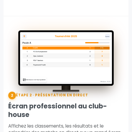
Tournoi d'été 2025
Sponsor
Poule A
#
ÉQUIPE
V
PTS
1
FC De Kampioenen
2
7
2
Ajax Junioren
2
6
3
PSV Talenten
1
3
4
Feyenoord Youth
0
1
Scannez pour voir le programme
Mis à jour: 14:32
2
ÉTAPE 2 · PRÉSENTATION EN DIRECT
Écran professionnel au club-
house
Affichez les classements, les résultats et le