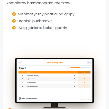
kompletny harmonogram meczów.
Automatyczny podział na grupy
Drabinki pucharowe
Uwzględnienie boisk i godzin
Letni Turniej 2025
Sponsor
Grupa A
#
DRUŻYNA
W
PKT
1
FC De Kampioenen
2
7
2
Ajax Junioren
2
6
3
PSV Talenten
1
3
4
Feyenoord Youth
0
1
Zeskanuj, by zobaczyć terminarz
Zaktualizowano: 14:32