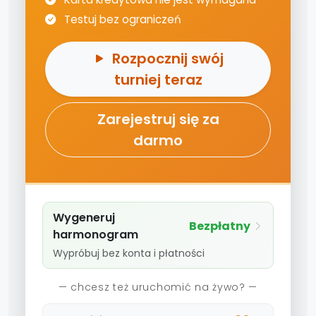
Testuj bez ograniczeń
Rozpocznij swój
turniej teraz
Zarejestruj się za
darmo
Wygeneruj
Bezpłatny
harmonogram
Wypróbuj bez konta i płatności
— chcesz też uruchomić na żywo? —