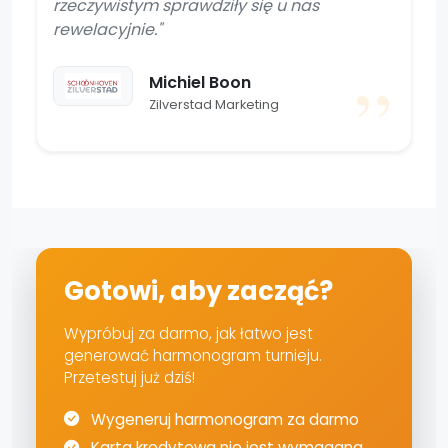
rzeczywistym sprawdziły się u nas
rewelacyjnie."
Michiel Boon
Zilverstad Marketing
Gotowi, aby zacząć?
Wypróbuj za darmo, jak łatwo jest
generować harmonogram turnieju.
Przetestuj już dziś!
Wygeneruj harmonogram za darmo
Karta kredytowa nie jest wymagana